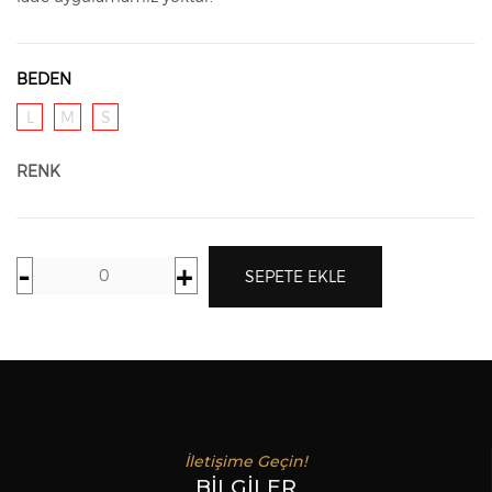
BEDEN
L
M
S
RENK
-
+
SEPETE EKLE
İletişime Geçin!
BILGILER